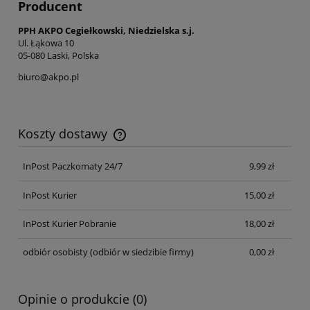
Producent
PPH AKPO Cegiełkowski, Niedzielska s.j.
Ul. Łąkowa 10
05-080 Laski, Polska
biuro@akpo.pl
Koszty dostawy
Cena nie zawiera ewentualnych kosztów płatności
InPost Paczkomaty 24/7
9,99 zł
InPost Kurier
15,00 zł
InPost Kurier Pobranie
18,00 zł
odbiór osobisty
(odbiór w siedzibie firmy)
0,00 zł
Opinie o produkcie (0)