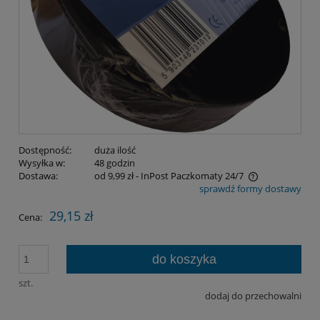
Dostępność:
duża ilość
Wysyłka w:
48 godzin
Dostawa:
od 9,99 zł
- InPost Paczkomaty 24/7
sprawdź formy dostawy
Cena nie zawiera ewentualnych kosztów płatności
29,15 zł
Cena:
do koszyka
szt.
dodaj do przechowalni