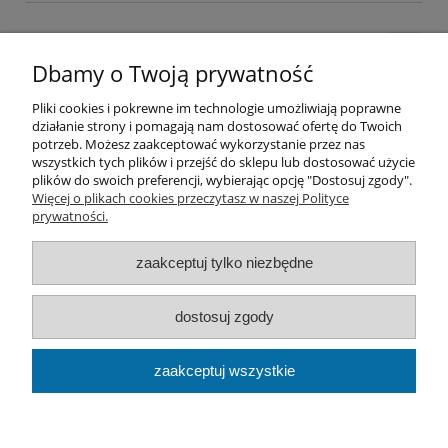
Dbamy o Twoją prywatność
Pliki cookies i pokrewne im technologie umożliwiają poprawne
działanie strony i pomagają nam dostosować ofertę do Twoich
Pomoc
potrzeb. Możesz zaakceptować wykorzystanie przez nas
wszystkich tych plików i przejść do sklepu lub dostosować użycie
plików do swoich preferencji, wybierając opcję "Dostosuj zgody".
Moje konto
Więcej o plikach cookies przeczytasz w naszej Polityce
prywatności.
Płatności i dostawa
zaakceptuj tylko niezbędne
Informacje
dostosuj zgody
O nas
zaakceptuj wszystkie
Best Flow | Ludwika Rydygiera 19/210, 01-793 Warszawa |
Tel: 661945198 Mail:
kontakt@bestflow.pl|
NIP: 7542757743 |
REGON: 383751933
pokaż pełną wersję strony