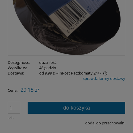
Dostępność:
duża ilość
Wysyłka w:
48 godzin
Dostawa:
od 9,99 zł
- InPost Paczkomaty 24/7
sprawdź formy dostawy
Cena nie zawiera ewentualnych kosztów płatności
29,15 zł
Cena:
do koszyka
szt.
dodaj do przechowalni