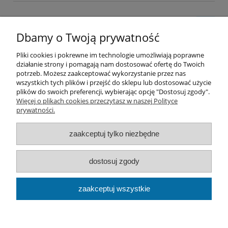
Dbamy o Twoją prywatność
Pliki cookies i pokrewne im technologie umożliwiają poprawne
działanie strony i pomagają nam dostosować ofertę do Twoich
Pomoc
potrzeb. Możesz zaakceptować wykorzystanie przez nas
wszystkich tych plików i przejść do sklepu lub dostosować użycie
plików do swoich preferencji, wybierając opcję "Dostosuj zgody".
Moje konto
Więcej o plikach cookies przeczytasz w naszej Polityce
prywatności.
Płatności i dostawa
zaakceptuj tylko niezbędne
Informacje
dostosuj zgody
O nas
zaakceptuj wszystkie
Best Flow | Ludwika Rydygiera 19/210, 01-793 Warszawa |
Tel: 661945198 Mail:
kontakt@bestflow.pl|
NIP: 7542757743 |
REGON: 383751933
pokaż pełną wersję strony