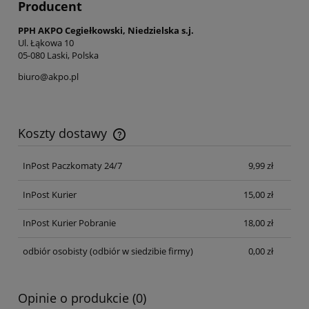
Producent
PPH AKPO Cegiełkowski, Niedzielska s.j.
Ul. Łąkowa 10
05-080 Laski, Polska
biuro@akpo.pl
Koszty dostawy
Cena nie zawiera ewentualnych kosztów płatności
InPost Paczkomaty 24/7
9,99 zł
InPost Kurier
15,00 zł
InPost Kurier Pobranie
18,00 zł
odbiór osobisty
(odbiór w siedzibie firmy)
0,00 zł
Opinie o produkcie (0)