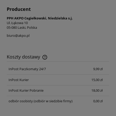
Producent
PPH AKPO Cegiełkowski, Niedzielska s.j.
Ul. Łąkowa 10
05-080 Laski, Polska
biuro@akpo.pl
Koszty dostawy
Cena nie zawiera ewentualnych kosztów płatności
InPost Paczkomaty 24/7
9,99 zł
InPost Kurier
15,00 zł
InPost Kurier Pobranie
18,00 zł
odbiór osobisty
(odbiór w siedzibie firmy)
0,00 zł