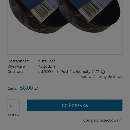
Dostępność:
duża ilość
Wysyłka w:
48 godzin
Dostawa:
od 9,99 zł
- InPost Paczkomaty 24/7
sprawdź formy dostawy
Cena nie zawiera ewentualnych kosztów płatności
58,00 zł
Cena:
do koszyka
zestaw
dodaj do przechowalni