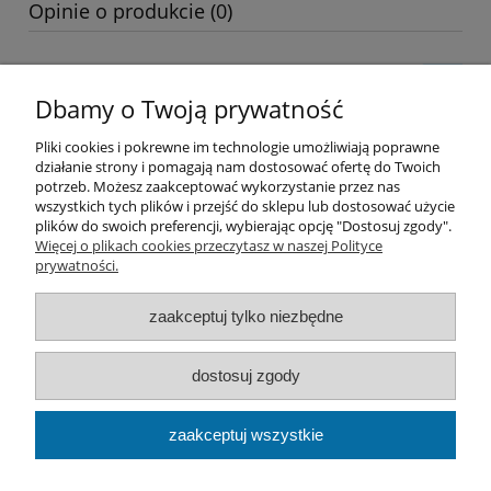
Opinie o produkcie (0)
Dbamy o Twoją prywatność
Pliki cookies i pokrewne im technologie umożliwiają poprawne
działanie strony i pomagają nam dostosować ofertę do Twoich
Pomoc
potrzeb. Możesz zaakceptować wykorzystanie przez nas
wszystkich tych plików i przejść do sklepu lub dostosować użycie
plików do swoich preferencji, wybierając opcję "Dostosuj zgody".
Moje konto
Więcej o plikach cookies przeczytasz w naszej Polityce
prywatności.
Płatności i dostawa
zaakceptuj tylko niezbędne
Informacje
dostosuj zgody
O nas
zaakceptuj wszystkie
Best Flow | Ludwika Rydygiera 19/210, 01-793 Warszawa |
Tel: 661945198 Mail:
kontakt@bestflow.pl|
NIP: 7542757743 |
REGON: 383751933