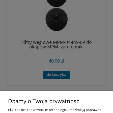
Filtry węglowe MPM-01-FW-09 do
okapów MPM- zamienniki
40,00 zł
do koszyka
Dbamy o Twoją prywatność
Pliki cookies i pokrewne im technologie umożliwiają poprawne