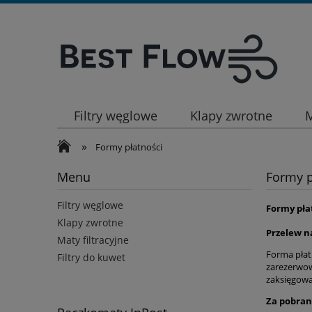
Filtry węglowe
Klapy zwrotne
M
»
Formy płatności
Menu
Formy p
Filtry węglowe
Formy pła
Klapy zwrotne
Przelew n
Maty filtracyjne
Forma płat
Filtry do kuwet
zarezerwow
zaksięgowa
Za pobra