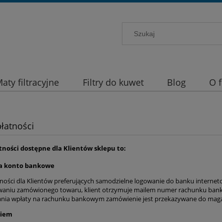
aty filtracyjne
Filtry do kuwet
Blog
O 
łatności
tności dostępne dla Klientów sklepu to:
a konto bankowe
ności dla Klientów preferujących samodzielne logowanie do banku internet
aniu zamówionego towaru, klient otrzymuje mailem numer rachunku bankow
nia wpłaty na rachunku bankowym zamówienie jest przekazywane do magaz
niem