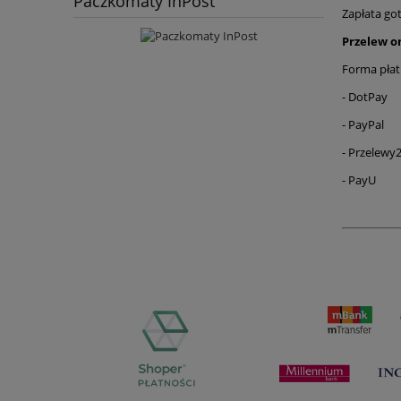
Paczkomaty InPost
Zapłata go
Przelew o
Forma płat
- DotPay
- PayPal
- Przelewy2
- PayU