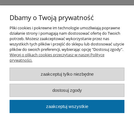
Dbamy o Twoją prywatność
Pliki cookies i pokrewne im technologie umożliwiają poprawne
działanie strony i pomagają nam dostosować ofertę do Twoich
Pomoc
potrzeb. Możesz zaakceptować wykorzystanie przez nas
wszystkich tych plików i przejść do sklepu lub dostosować użycie
plików do swoich preferencji, wybierając opcję "Dostosuj zgody".
Moje konto
Więcej o plikach cookies przeczytasz w naszej Polityce
prywatności.
Płatności i dostawa
zaakceptuj tylko niezbędne
Informacje
dostosuj zgody
O nas
zaakceptuj wszystkie
Best Flow | Ludwika Rydygiera 19/210, 01-793 Warszawa |
Tel: 661945198 Mail:
kontakt@bestflow.pl|
NIP: 7542757743 |
REGON: 383751933
pokaż pełną wersję strony