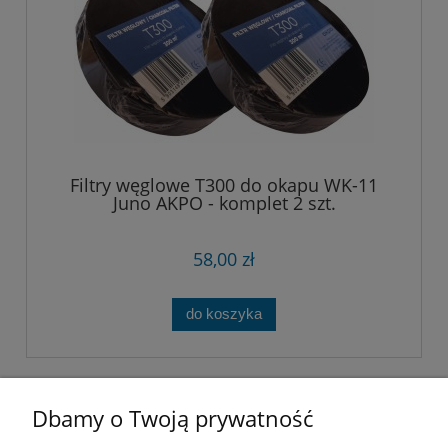
Filtry węglowe T300 do okapu WK-11
Juno AKPO - komplet 2 szt.
58,00 zł
do koszyka
Dbamy o Twoją prywatność