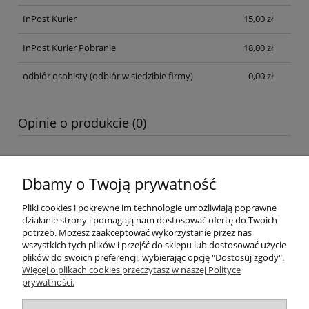
InPost Kurier
15,00 zł
InPost Kurier Pobranie
18,00 zł
odbiór osobisty
(odbiór w siedzibie firmy)
0,00 zł
Opinie o produkcie (0)
Dbamy o Twoją prywatność
Pliki cookies i pokrewne im technologie umożliwiają poprawne
działanie strony i pomagają nam dostosować ofertę do Twoich
Pomoc
potrzeb. Możesz zaakceptować wykorzystanie przez nas
wszystkich tych plików i przejść do sklepu lub dostosować użycie
plików do swoich preferencji, wybierając opcję "Dostosuj zgody".
Moje konto
Więcej o plikach cookies przeczytasz w naszej Polityce
prywatności.
Płatności i dostawa