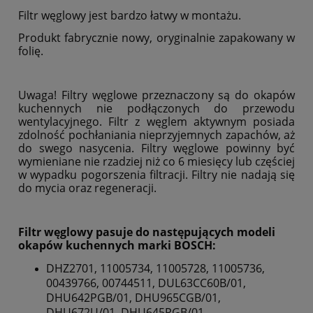
Filtr węglowy jest bardzo łatwy w montażu.
Produkt fabrycznie nowy, oryginalnie zapakowany w
folię.
Uwaga! Filtry węglowe przeznaczony są do okapów
kuchennych nie podłączonych do przewodu
wentylacyjnego. Filtr z węglem aktywnym posiada
zdolność pochłaniania nieprzyjemnych zapachów, aż
do swego nasycenia. Filtry węglowe powinny być
wymieniane nie rzadziej niż co 6 miesięcy lub częściej
w wypadku pogorszenia filtracji. Filtry nie nadają się
do mycia oraz regeneracji.
Filtr węglowy pasuje do następujących modeli
okapów kuchennych marki BOSCH:
DHZ2701, 11005734, 11005728, 11005736,
00439766, 00744511, DUL63CC60B/01,
DHU642PGB/01, DHU965CGB/01,
DHU672U/01, DHU645PGB/01,