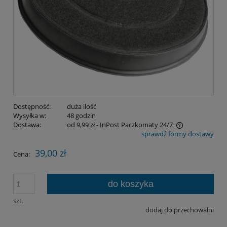
Dostępność:
duża ilość
Wysyłka w:
48 godzin
Dostawa:
od 9,99 zł
- InPost Paczkomaty 24/7
sprawdź formy dostawy
Cena nie zawiera ewentualnych kosztów płatności
39,00 zł
Cena:
do koszyka
szt.
dodaj do przechowalni