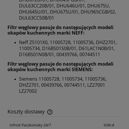
DUL63CC20B/01, DHU646U/01, DHU675U,
DHU645U/01, DHU675U/01, DHU965CGB/02,
DUL63CC50B/01
Filtr węglowy pasuje do następujących modeli
okapów kuchennych marki NEFF:
Neff Z5101X0, 11005728, 11005736, DHZ2701,
11005734, D16BS01S0B/01, D61LAC1N0B/01,
D16BS01N0B/01, 00439766, 00744511
Filtr węglowy pasuje do następujących modeli
okapów kuchennych marki SIEMENS:
Siemens 11005728, 11005734, 11005736,
DHZ2701, 00439766, 00744511, LZ27001
LZ27002
Koszty dostawy
Cena nie zawiera ewentualnych kosztów płatności
InPost Paczkomaty 24/7
9,99 zł