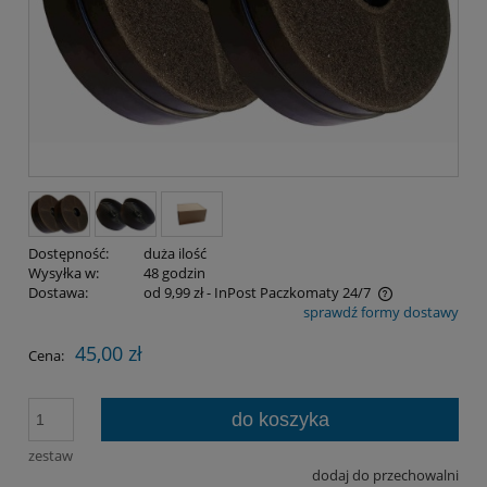
Dostępność:
duża ilość
Wysyłka w:
48 godzin
Dostawa:
od 9,99 zł
- InPost Paczkomaty 24/7
sprawdź formy dostawy
Cena nie zawiera ewentualnych kosztów płatności
45,00 zł
Cena:
do koszyka
zestaw
dodaj do przechowalni