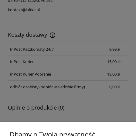
01-864 Warszawa, Polska
kontakt@lukka.pl
Koszty dostawy
Cena nie zawiera ewentualnych kosztów płatności
InPost Paczkomaty 24/7
9,99 zł
InPost Kurier
15,00 zł
InPost Kurier Pobranie
18,00 zł
odbiór osobisty
(odbiór w siedzibie firmy)
0,00 zł
Opinie o produkcie (0)
Dbamy o Twoją prywatność