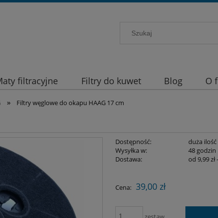
aty filtracyjne
Filtry do kuwet
Blog
O 
»
G
Filtry węglowe do okapu HAAG 17 cm
Dostępność:
duża ilość
Wysyłka w:
48 godzin
Dostawa:
od 9,99 zł
Cena nie zawier
39,00 zł
Cena:
płatności
zestaw