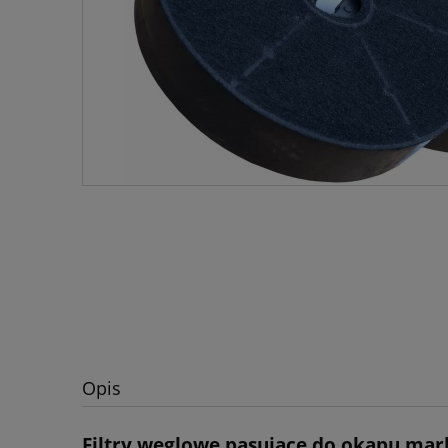
Opis
Filtry węglowe pasujące do okapu mar