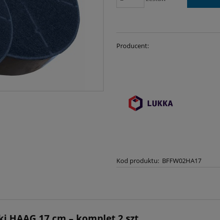
Producent:
Kod produktu:
BFFW02HA17
ki HAAG 17 cm – komplet 2 szt.