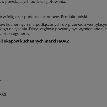
hów powstających podczas gotowania.
 w folię oraz pudełko kartonowe. Produkt polski.
pów kuchennych nie podłączonych do przewodu wentylacyjn
go nasycenia. Filtry węglowe powinny być wymieniane nie r
ia oraz regeneracji.
deli okapów kuchennych marki HAAG:
0
850