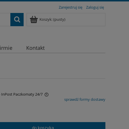
Zarejestruj się
Zaloguj się
Koszyk:
(pusty)
firmie
Kontakt
- InPost Paczkomaty 24/7
sprawdź formy dostawy
a ewentualnych kosztów
do koszyka