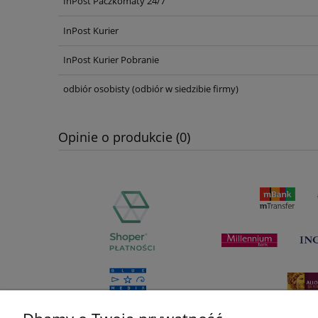
InPost Paczkomaty 24/7
Cena nie zawiera ewentualnych ko
płatności
InPost Kurier
InPost Kurier Pobranie
odbiór osobisty
(odbiór w siedzibie firmy)
Opinie o produkcie (0)