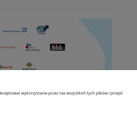
kceptować wykorzystanie przez nas wszystkich tych plików i przejść
O nas
 cookies
O firmie
ści
Kontakt
7542757743 | REGON: 383751933