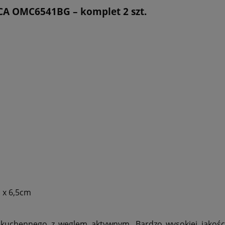
CA OMC6541BG – komplet 2 szt.
 x 6,5cm
uchennego z węglem aktywnym. Bardzo wysokiej jakości 