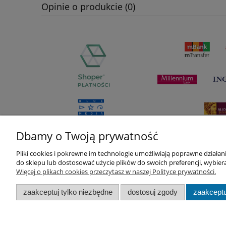
Opinie o produkcie (0)
Dbamy o Twoją prywatność
Pliki cookies i pokrewne im technologie umożliwiają poprawne działa
do sklepu lub dostosować użycie plików do swoich preferencji, wybiera
Pomoc
Moje konto
Więcej o plikach cookies przeczytasz w naszej Polityce prywatności.
Pytania i odpowiedzi
Twoje zamówienia
zaakceptuj tylko niezbędne
dostosuj zgody
zaakceptu
Zwroty i reklamacje
Ustawienia konta
Regulamin
Przechowalnia
Best Flow | Ludwika Rydygiera 