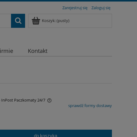
Zarejestruj się
Zaloguj się
Koszyk:
(pusty)
firmie
Kontakt
- InPost Paczkomaty 24/7
sprawdź formy dostawy
a ewentualnych kosztów
do koszyka