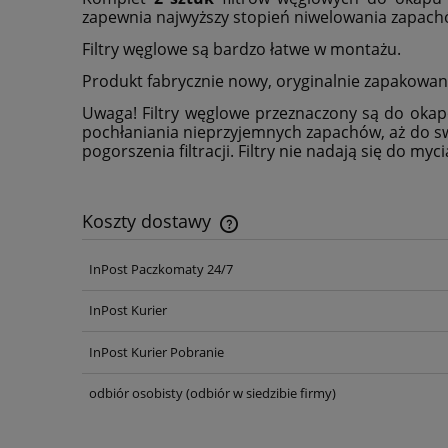
zapewnia najwyższy stopień niwelowania zapac
Filtry węglowe są bardzo łatwe w montażu.
Produkt fabrycznie nowy, oryginalnie zapakowany
Uwaga! Filtry węglowe przeznaczony są do oka
pochłaniania nieprzyjemnych zapachów, aż do swe
pogorszenia filtracji. Filtry nie nadają się do myc
Koszty dostawy
InPost Paczkomaty 24/7
Cena nie zawiera ewentualnych ko
płatności
InPost Kurier
InPost Kurier Pobranie
odbiór osobisty
(odbiór w siedzibie firmy)