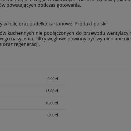
hów powstających podczas gotowania.
 w folię oraz pudełko kartonowe. Produkt polski.
pów kuchennych nie podłączonych do przewodu wentylacyjn
go nasycenia. Filtry węglowe powinny być wymieniane nie r
ia oraz regeneracji.
9,99 zł
sztów
15,00 zł
18,00 zł
0,00 zł