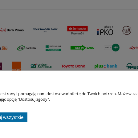
nie strony i pomagają nam dostosować ofertę do Twoich potrzeb. Możesz zaa
jąc opcję "Dostosuj zgody".
Płatności i dostawa
Informacje
Formy płatności
Ustawienia plików
j wszystkie
Dostawa
Polityka prywatno
19/210, 01-793 Warszawa | Tel: 661945198 Mail:
kontakt@bestflow.pl|
NIP: 