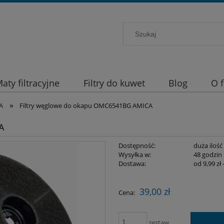
aty filtracyjne
Filtry do kuwet
Blog
O 
»
A
Filtry węglowe do okapu OMC6541BG AMICA
A
Dostępność:
duża ilość
Wysyłka w:
48 godzin
Dostawa:
od 9,99 zł
Cena nie zawier
39,00 zł
Cena:
płatności
zestaw