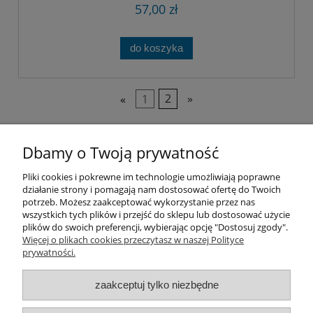
57,00 zł
do koszyka
«
1
2
»
Dbamy o Twoją prywatność
Pliki cookies i pokrewne im technologie umożliwiają poprawne
działanie strony i pomagają nam dostosować ofertę do Twoich
Pomoc
potrzeb. Możesz zaakceptować wykorzystanie przez nas
wszystkich tych plików i przejść do sklepu lub dostosować użycie
plików do swoich preferencji, wybierając opcję "Dostosuj zgody".
Moje konto
Więcej o plikach cookies przeczytasz w naszej Polityce
prywatności.
Płatności i dostawa
zaakceptuj tylko niezbędne
Informacje