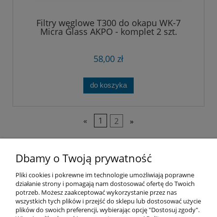
Filtry węglowe T300 do okapu WK-7
Micra Glass AKPO - komplet 2 szt.
58,00 zł
do koszyka
«
1
2
»
Dbamy o Twoją prywatność
Pliki cookies i pokrewne im technologie umożliwiają poprawne
działanie strony i pomagają nam dostosować ofertę do Twoich
Pomoc
potrzeb. Możesz zaakceptować wykorzystanie przez nas
wszystkich tych plików i przejść do sklepu lub dostosować użycie
plików do swoich preferencji, wybierając opcję "Dostosuj zgody".
Moje konto